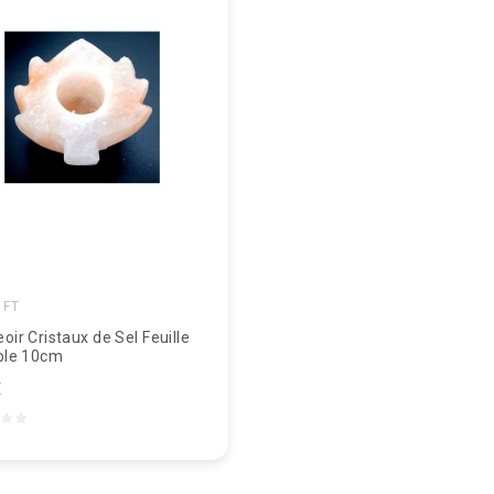
IFT
oir Cristaux de Sel Feuille
ble 10cm
€