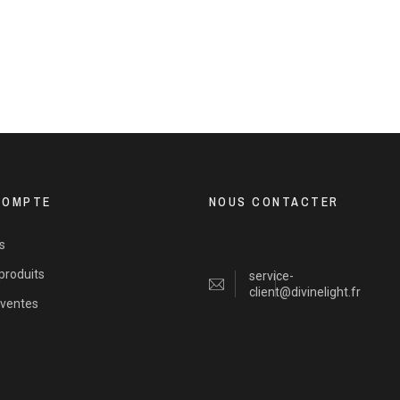
COMPTE
NOUS CONTACTER
s
produits
service-
client@divinelight.fr
 ventes