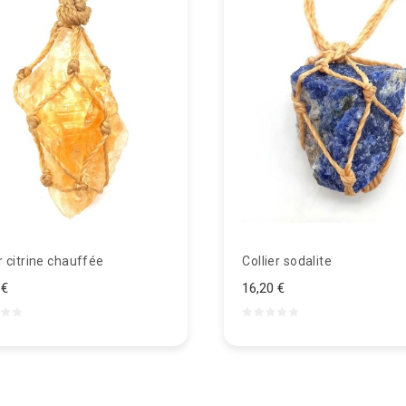
r citrine chauffée
Collier sodalite
 €
16,20 €